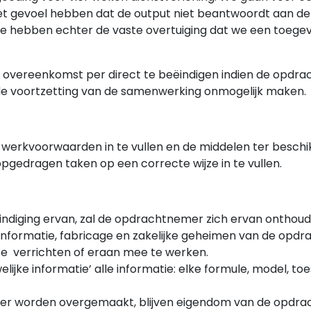
et gevoel hebben dat de output niet beantwoordt aan de
e hebben echter de vaste overtuiging dat we een toege
overeenkomst per direct te beëindigen indien de opdrach
 de voortzetting van de samenwerking onmogelijk maken.
werkvoorwaarden in te vullen en de middelen ter beschik
pgedragen taken op een correcte wijze in te vullen.
indiging ervan, zal de opdrachtnemer zich ervan onthou
e informatie, fabricage en zakelijke geheimen van de op
te verrichten of eraan mee te werken.
jke informatie’ alle informatie: elke formule, model, toe
 worden overgemaakt, blijven eigendom van de opdrachtg