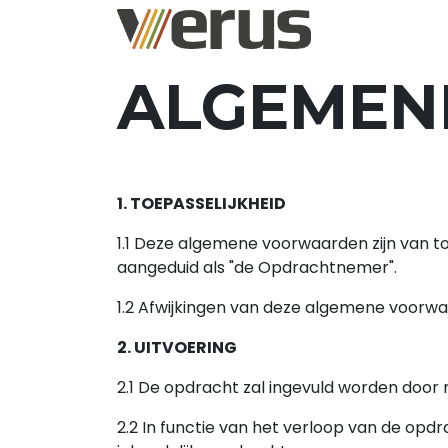
Overslaan naar inhoud
Praktijkman
ALGEMEN
1. TOEPASSELIJKHEID
1.1 Deze algemene voorwaarden zijn van t
aangeduid als "de Opdrachtnemer".
1.2 Afwijkingen van deze algemene voorwaar
2. UITVOERING
2.1 De opdracht zal ingevuld worden door
2.2 In functie van het verloop van de op