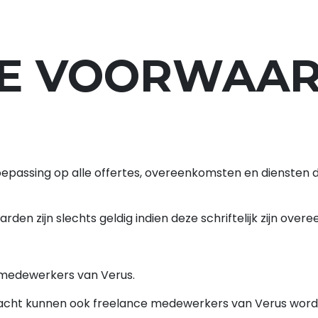
agement
Werving & selectie
Contact
E VOORWAA
oepassing op alle offertes, overeenkomsten en diensten d
den zijn slechts geldig indien deze schriftelijk zijn ove
 medewerkers van Verus.
dracht kunnen ook freelance medewerkers van Verus word